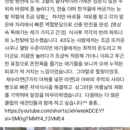
천탕 팬션에 도착. 3월의 끝자락이라기에는 심상치 않은 추
위와 바람에 좀 놀라다가, 한술 더떠 한겨울에 버금가는 눈
발 작렬에 조금 당황;;; 하지만 바로들 여유를 찾고 각자 맡
은바 자리에서 빠른 역할분담으로 산중 만찬을 완성. (영상
속 뚝배기는 제가 가지고 간것) 식사후 각각의 반려 파트너
와 노천탕에 입수했습니다. 43도는 사람에게는 조금 뜨거운
사우나 열탕 수준이지만 애기들에게는 최적의 온도라고 하
더군요. 처음엔 놀라다가 조금씩 적응해 가더니 이윽고 푸근
한 표정으로 온천욕을 즐기는 애기들을 보니까 오래 누적된
피로가 싹 거치는 느낌이었습니다. 그야말로 힐링이었죠.
채수라면(7가지 야채를 넣은 라면)과 아바의 추억의 사라다
빵으로 빠른 저녁식사을 해결하고 싱그러운 여름날의 재회
를 기약하며 일정을 마무리하였습니다. 다음에는 더 많은
클럽의 애견인들과 함께 하고 싶습니다^^ 총총..
https://youtube.com/shorts/JeVweokDCEY?
si=SMGgTMMY4_f3VME4