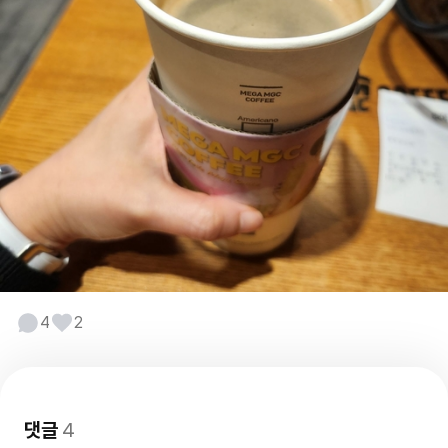
4
2
댓글
4