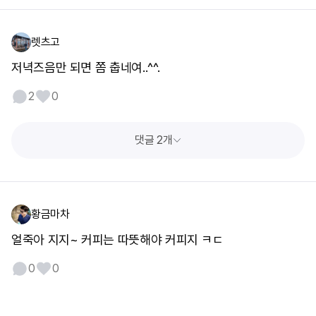
렛츠고
저녁즈음만 되면 쫌 춥네여..^^.
2
0
댓글 2개
황금마차
얼죽아 지지~ 커피는 따뜻해야 커피지 ㅋㄷ
0
0