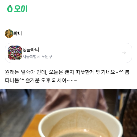
퍄니
싱글파티
서울특별시 노원구
원래는 얼죽아 인데, 오늘은 왠지 따뜻한게 땡기네요~^^ 봄
타나봄^^ 즐거운 오후 되세여~~~