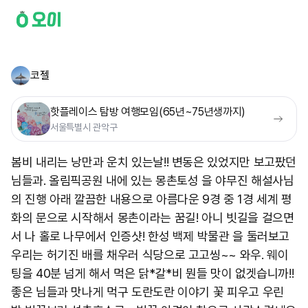
코젤
핫플레이스 탐방 여행모임(65년~75년생까지)
서울특별시 관악구
봄비 내리는 낭만과 운치 있는날!! 변동은 있었지만 보고팠던
님들과. 올림픽공원 내에 있는 몽촌토성 을 야무진 해설사님
의 진행 아래 깔끔한 내용으로 아름다운 9경 중 1경 세계 평
화의 문으로 시작해서 몽촌이라는 꿈길! 아니 빗길을 걸으면
서 나 홀로 나무에서 인증샷! 한성 백제 박물관 을 둘러보고
우리는 허기진 배를 채우러 식당으로 고고씽~~ 와우. 웨이
팅을 40분 넘게 해서 먹은 닭*갈*비 뭔들 맛이 없겟습니까!!
좋은 님들과 맛나게 먹구 도란도란 이야기 꽃 피우고 우린