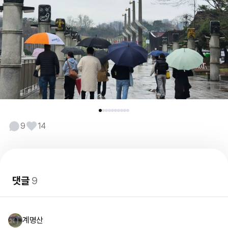
9
14
댓글
9
계명산