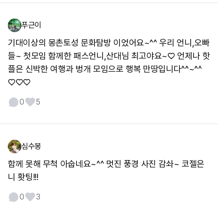
푸근이
기대이상의 몽촌토성 문화탐방 이었어요~^^ 우리 언니,오빠
들~ 첫모임 함께한 패스언니,산대님 최고야요~♡ 언제나 핫
플은 신박한 여행과 벙개 모임으로 행복 만땅입니다^^~^^
♡♡♡
0
5
심수봉
함께 못해 무척 아숩네요~^^ 멋진 풍경 사진 감솨~ 코젤은
니 홧팅!!!
0
3