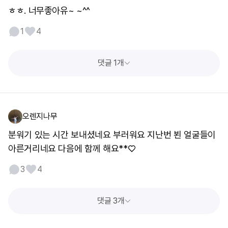
ㅎㅎ. 너무좋아유~ ~^^
1
4
댓글 1개
오렌지나무
분워기 있는 시간 보내셨네요 부러워요 지난번 뵌 얼굴들이
아른거리네요 다음에 함께 해요**♡
3
4
댓글 3개