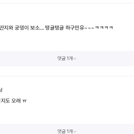
장딴지와 궁뎅이 보소.... 탱글탱글 하구만유~~~ㅋㅋㅋㅋ
1
댓글 1개
남
지도 오래 ㅠ
1
댓글 1개