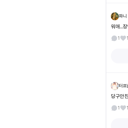
퍄니
워매...
1
터프
당구안친
1