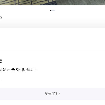
0
름
씨 운동 좀 하시나보네~
1
댓글 1개