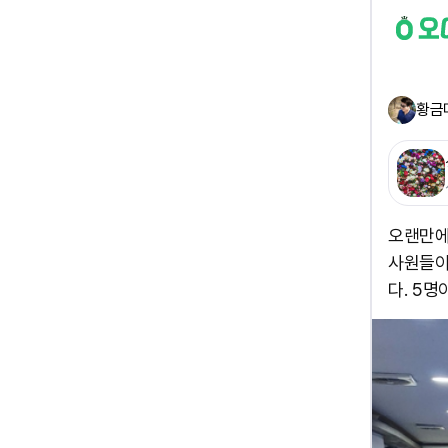
황금
오랜만에
사원들이
다. 5명