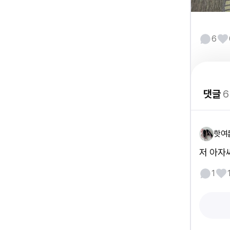
6
댓글
6
핫여
저 아자
1