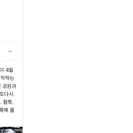
이 4월
시작하는
변 공원과
 또다시
 철쭉.
록해 올