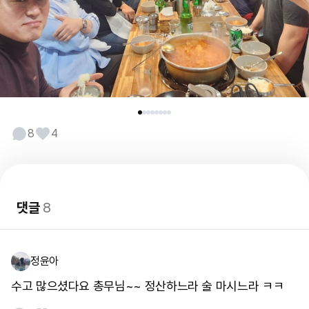
8
4
댓글
8
정윤아
수고 많으셨다요 총무님~~ 정산하느라 술 마시느라 ㅋㅋ