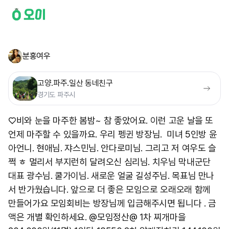
분홍여우
고양.파주.일산 동네친구
경기도 파주시
♡비와 눈을 마주한 봄밤~ 참 좋았어요. 이런 고운 날을 또
언제 마주할 수 있을까요. 우리 펭귄 방장님. 미녀 5인방 윤
아언니. 현애님. 쟈스민님. 안다로미님. 그리고 저 여우도 슬
쩍 ㅎ 멀리서 부지런히 달려오신 심리님. 치우님 막내군단
대표 광수님. 쿨가이님. 새로운 얼굴 길성주님. 목표님 만나
서 반가웠습니다. 앞으로 더 좋은 모임으로 오래오래 함께
만들어가요 모임회비는 방장님께 입금해주시면 됩니다 . 금
액은 개별 확인하세요. @모임정산@ 1차 찌개마을