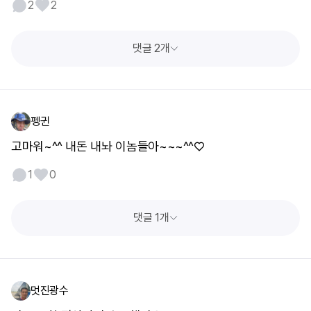
2
2
댓글 2개
펭귄
고마워~^^ 내돈 내놔 이놈들아~~~^^♡
1
0
댓글 1개
멋진광수