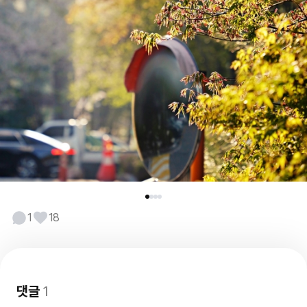
1
18
댓글
1