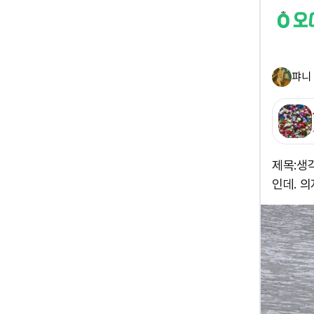
퍄니
제목:생
인데. 의