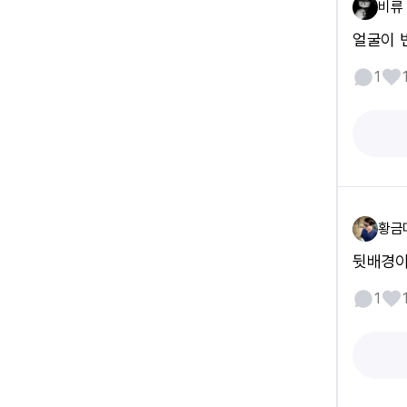
비류
얼굴이 
1
황금
뒷배경이
1