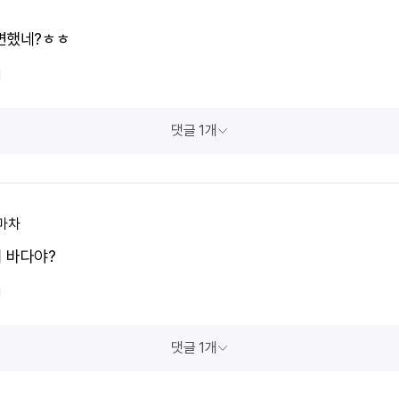
변했네?ㅎㅎ
1
댓글 1개
마차
 바다야?
1
댓글 1개