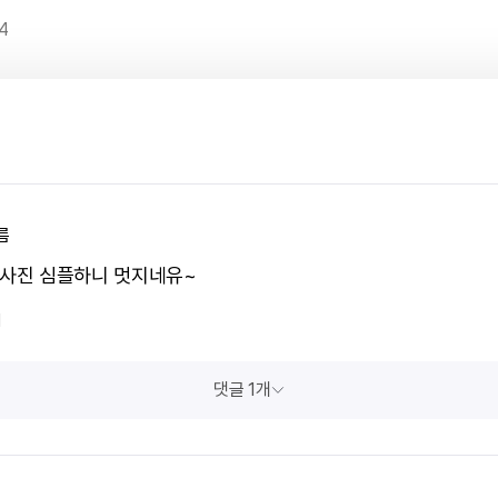
4
름
 사진 심플하니 멋지네유~
1
댓글 1개