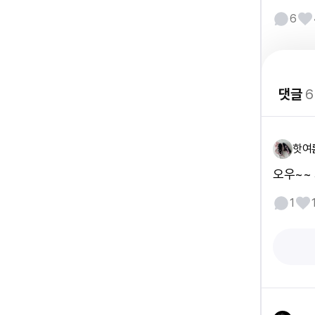
6
댓글
6
핫여
오우~~
1