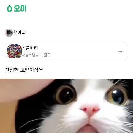
핫여름
싱글파티
서울특별시 노원구
진정한 고양이상^^