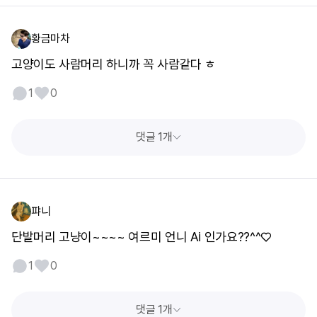
황금마차
고양이도 사람머리 하니까 꼭 사람같다 ㅎ
1
0
댓글 1개
퍄니
단발머리 고냥이~~~~ 여르미 언니 Ai 인가요??^^♡
1
0
댓글 1개