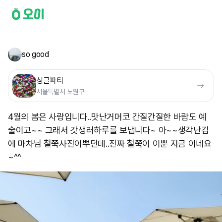
so good
싱글파티
서울특별시 노원구
4월의 봄은 사랑입니다..맛난거머코 간질간질한 바람도 예
술이고~~ 그래서 갓생러하루를 보냅니다~ 아~~생각난김
에 마차님 철쭉사진이뿌던데..진짜 철쭉이 이뿐 지금 이네요
~^^