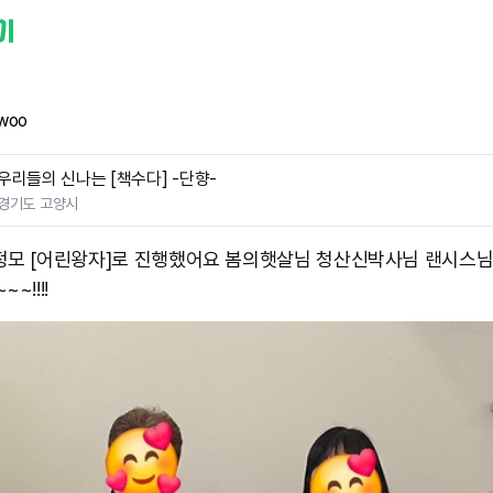
woo
우리들의 신나는 [책수다] -단향-
경기도 고양시
정모 [어린왕자]로 진행했어요 봄의햇살님 청산신박사님 랜시스님
~!!!!