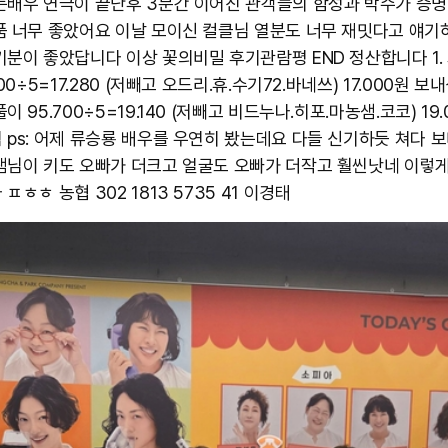
는배우 연극이 끝난후 3분간 이어진 관객들의 함성과 박수가 증명하
품 너무 좋았어요 이날 모이신 컬클님 열분도 너무 재밋다고 얘기
기분이 좋았답니다 이상 꽃의비밀 후기관람평 END 정산합니다 1.
400÷5=17.280 (저빼고 오드리.휴.수기72.바네쓰) 17.000원 보내
이 95.700÷5=19.140 (저빼고 비드누나.히포.마농샘.코코) 19.
 ps: 어제 류승룡 배우를 우연히 봤는데요 다들 신기하듯 쳐다 
샘님이 키도 오빠가 더크고 얼굴도 오빠가 더작고 훨씬낫네 이렇
ㅍㅎㅎ 농협 302 1813 5735 41 이경태