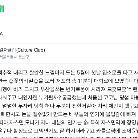
A
컬처클럽(Culture Club)
서울특별시 용산구
적추적 내리고 쌀쌀한 느낌마저 드는 5월에 첫날 입소문을 타고 
연극 ♤꽃의비밀♤을 보러 저포함 총 11분이 대학로에 모였습니다
다행이 비가 그치고 우산을쓰는 번거로움이 사라져 므흣므흣^^ 
나눠주고 내옆자린 누가될까? 궁금했는데 처음뵌 코코님 당첨 
 널널한 두자리 당첨 허나 두분이 친한거같아 자리 체인지 했구
!!! 한시도 눈을 뗄수없게 만드는 배우들의 연기에 몰입감에 빠져
소피아.자스민.모니카.지나 네분의 연기는 👍 특히 자스민역에 장
우구나 할정도로 코믹연기도 잘 하시더라구요 카를로역에 조재윤