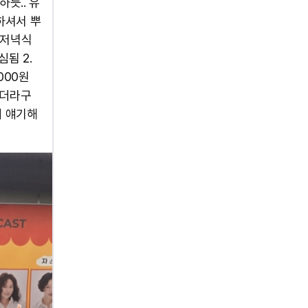
듯.. 유
하셔서 뿌
 저녁식
심됨 2.
000원
보더라구
게 얘기해