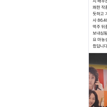
시 배우
쾌한 작
듯하고 
사 86.
맥주 뒤풀
보내심됨
요 마농
쥤답니다 