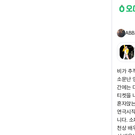
ABB
비가 추
소문난 
간에는 
티켓을 
혼자앉는
연극시작
니다. 
천상 배