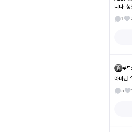
니다. 
1
루드
아바님 
5