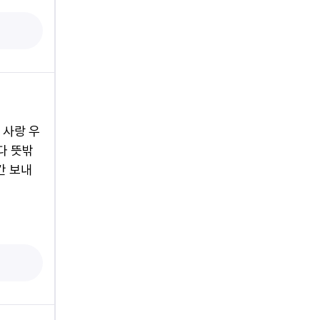
 사랑 우
다 뜻밖
간 보내