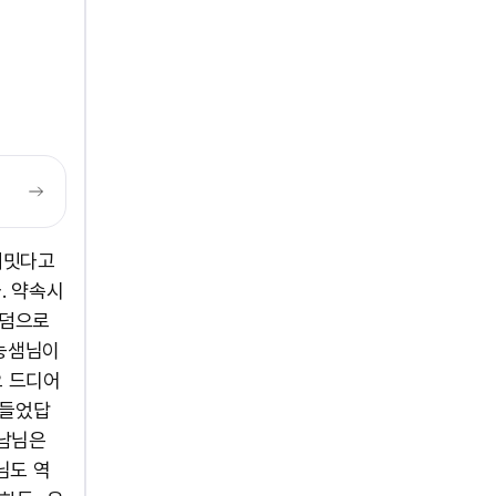
재밋다고
. 약속시
랜덤으로
마농샘님이
요 드디어
 들었답
영남님은
님도 역