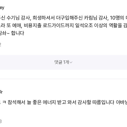
ey
신 수기님 감사, 희생하셔서 더구입해주신 카림님 감사, 10명의
라 또 예매, 비용지출 로드가이드까지 일석오조 이상의 역활을 
감솨~ 합니다
2
댓글 1개
☆
 ㅋ 참석해서 늘 좋은 에너지 받고 와서 감사할 따름입니다 아바
3