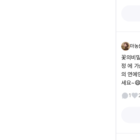
마농
꽃의비밀
정 에 
의 연예
세요~
1