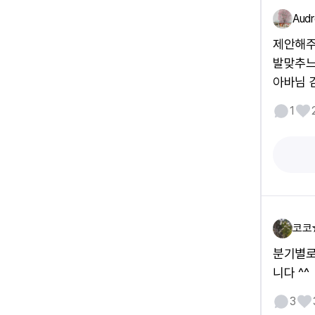
Audr
제안해주
발맞추느
아바님 
1
코코
분기별로
니다 ^^
3