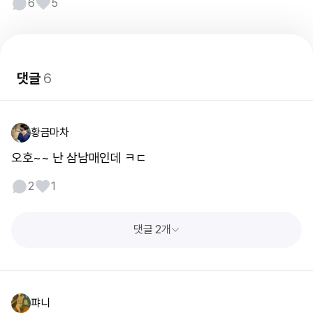
6
5
댓글
6
황금마차
오호~~ 난 삼남매인데 ㅋㄷ
2
1
댓글 2개
퍄니