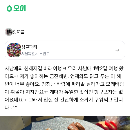
핫여름
싱글파티
서울특별시 노원구
사남매의 친해지길 바래여행ㅋ 우리 사남매 1박2일 여행 왔
어요ㅋ 제가 좋아하는 금진해변. 언제와도 맑고 푸른 이 해
변이 너무 좋아요. 엄청난 바람에 파라솔 날라가고 모래바람
이 휘몰아 치지만요ㅜ 게다가 유일한 맛집인 항구포차는 없
어졌네요ㅜ 그래서 입실 전 간단하게 소거기 구워먹고 갑니
다~^^