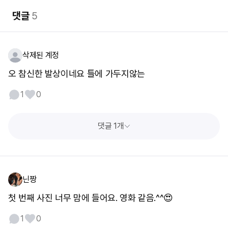
댓글
5
삭제된 계정
오 참신한 발상이네요 틀에 가두지않는
1
0
댓글 1개
닌짱
첫 번째 사진 너무 맘에 들어요. 영화 같음.^^😍
1
0