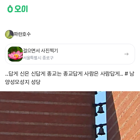
파란호수
걸으면서 사진찍기
서울특별시 종로구
...답게 신은 신답게 종교는 종교답게 사람은 사람답게... # 남
양성모성지 성당