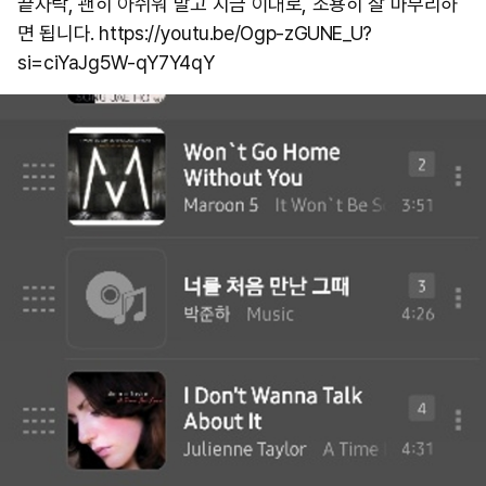
끝자락, 괜히 아쉬워 말고 지금 이대로, 조용히 잘 마무리하
면 됩니다. https://youtu.be/Ogp-zGUNE_U?
si=ciYaJg5W-qY7Y4qY