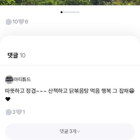
10
6
댓글
10
아티튜드
따뜻하고 정겹~~~ 산책하고 닭볶음탕 먹음 행복 그 잡채😁
❤️
3
1
댓글 3개