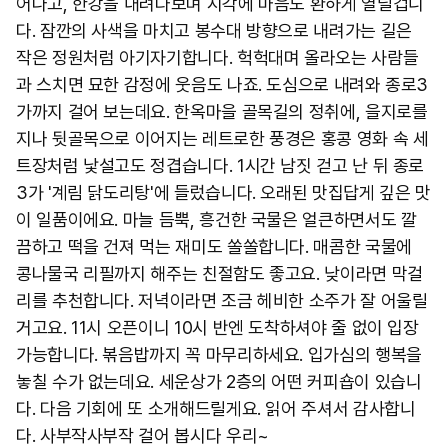
어나고, 한강을 내려다보며 시각에 마음도 환하게 열릴겁니
다. 잠깐의 사색을 마치고 봉수대 방향으로 내려가는 길은
작은 정원처럼 아기자기합니다. 헉헉대며 올라오는 사람들
과 스치면 묘한 감정에 웃음도 나죠. 도심으로 내려와 종로3
가까지 걸어 보는데요. 한옥마을 골목길의 정취에, 을지로를
지나 뒷골목으로 이어지는 레트로한 풍경은 홍콩 영화 속 세
트장처럼 낯설고도 정겹습니다. 1시간 남짓 걷고 난 뒤 종로
3가 '계림 닭도리탕'에 들렀습니다. 오래된 맛집답게 깊은 맛
이 일품이에요. 마늘 듬뿍, 흥건한 국물은 얼큰하면서도 깔
끔하고 떡을 건져 먹는 재미도 쏠쏠합니다. 매콤한 국물에
콩나물국 리필까지 해주는 친절함도 좋고요. 낮이라면 막걸
리를 추천합니다. 저녁이라면 조금 헤비한 소주가 잘 어울릴
거고요. 11시 오픈이니 10시 반엔 도착하셔야 줄 없이 입장
가능합니다. 볶음밥까지 꼭 마무리하세요. 입가심의 행복을
놓칠 수가 없는데요. 세운상가 2층의 어떤 커피숍이 있습니
다. 다음 기회에 또 소개해드릴게요. 읽어 주셔서 감사합니
다. 사부작사부작 걸어 봅시다 우리~