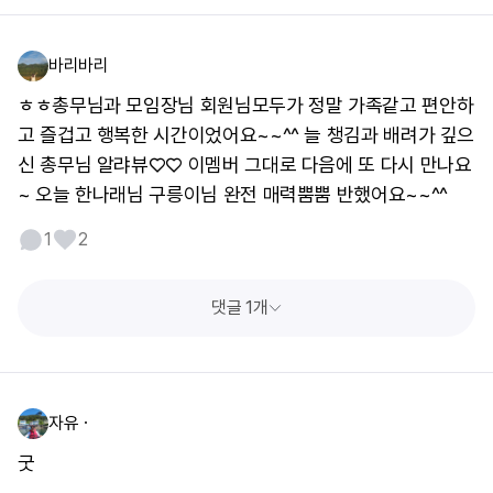
바리바리
ㅎㅎ총무님과 모임장님 회원님모두가 정말 가족같고 편안하
고 즐겁고 행복한 시간이었어요~~^^ 늘 챙김과 배려가 깊으
신 총무님 알랴뷰♡♡ 이멤버 그대로 다음에 또 다시 만나요
~ 오늘 한나래님 구릉이님 완전 매력뿜뿜 반했어요~~^^
1
2
댓글 1개
자유ㆍ
굿