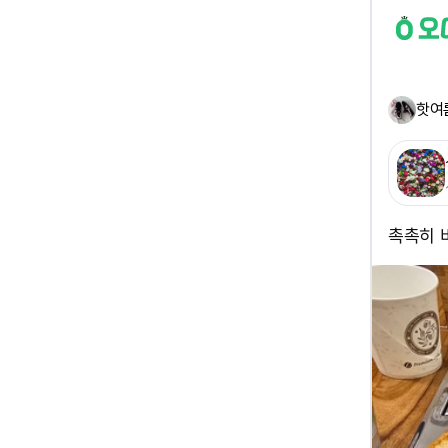
핫여
촉촉히 