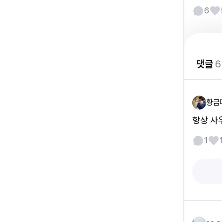
6
댓글
6
황금
항상 사
1