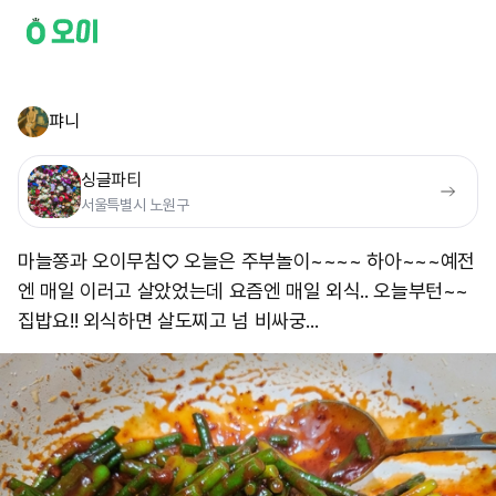
퍄니
싱글파티
서울특별시 노원구
마늘쫑과 오이무침♡ 오늘은 주부놀이~~~~ 하아~~~예전
엔 매일 이러고 살았었는데 요즘엔 매일 외식.. 오늘부턴~~
집밥요!! 외식하면 살도찌고 넘 비싸궁...