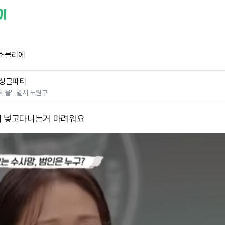
소믈리에
싱글파티
서울특별시 노원구
 넣고다니는거 마려워요