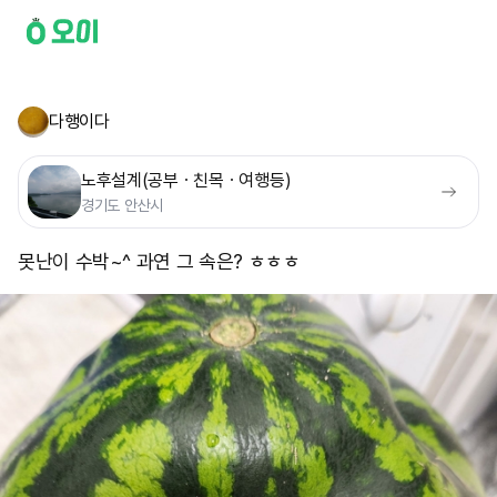
다행이다
노후설계(공부ㆍ친목ㆍ여행등)
경기도 안산시
못난이 수박~^ 과연 그 속은? ㅎㅎㅎ