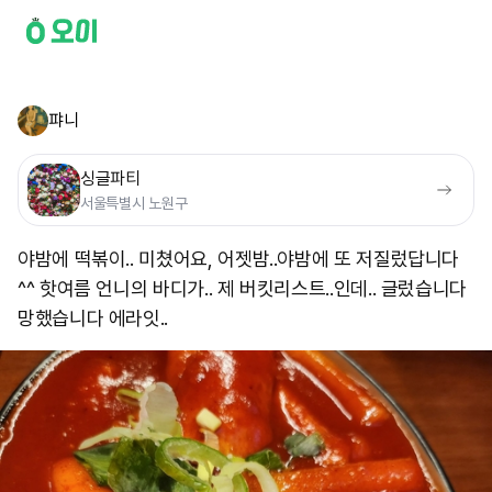
퍄니
싱글파티
서울특별시 노원구
야밤에 떡볶이.. 미쳤어요, 어젯밤..야밤에 또 저질렀답니다
^^ 핫여름 언니의 바디가.. 제 버킷리스트..인데.. 글렀습니다
망했습니다 에라잇..