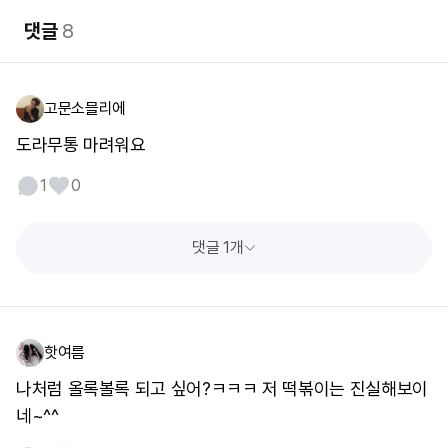
댓글
8
고문소믈리에
도라무통 마려워요
1
0
댓글 1개
핫여름
나처럼 올록볼록 되고 싶어?ㅋㅋㅋ 저 떡볶이는 진실해보이
네~^^