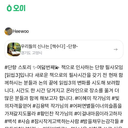
Heewoo
우리들의 신나는 [책수다] -단향-
경기도 고양시
#단향 스토리 ✨️여덟번째💫 책으로 인사하는 단향 필사모임
[읽씹3]입니다 새로운 책으로의 필사시간을 갖기 전 현재 함
께하시는 분들과 논의 끝에 읽씹3의 변화를 시도해 보려합
니다. 시간도 한 시간 당겨지고 온라인으로 장소를 옮겨 더
많은 분들과 함께 해보고자 합니다. #이혜미 작가님의 #빛
의자격을얻어 #김용택 작가님의 #어쩌면별들이너의슬픔을
가져갈지도몰라 #황인찬 작가님의 #이걸내마음이라고하자
#백석 #사슴 #잠시작게고백하는사람 #밤을채우는감각들 #