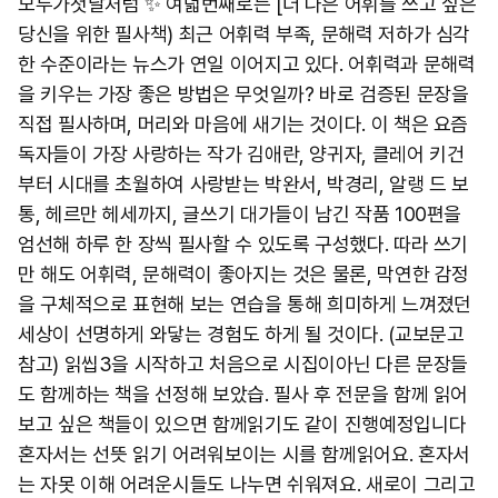
모두가첫날처럼 ✨️ 여덟번째로는 [더 나은 어휘를 쓰고 싶은
당신을 위한 필사책) 최근 어휘력 부족, 문해력 저하가 심각
한 수준이라는 뉴스가 연일 이어지고 있다. 어휘력과 문해력
을 키우는 가장 좋은 방법은 무엇일까? 바로 검증된 문장을
직접 필사하며, 머리와 마음에 새기는 것이다. 이 책은 요즘
독자들이 가장 사랑하는 작가 김애란, 양귀자, 클레어 키건
부터 시대를 초월하여 사랑받는 박완서, 박경리, 알랭 드 보
통, 헤르만 헤세까지, 글쓰기 대가들이 남긴 작품 100편을
엄선해 하루 한 장씩 필사할 수 있도록 구성했다. 따라 쓰기
만 해도 어휘력, 문해력이 좋아지는 것은 물론, 막연한 감정
을 구체적으로 표현해 보는 연습을 통해 희미하게 느껴졌던
세상이 선명하게 와닿는 경험도 하게 될 것이다. (교보문고
참고) 읽씹3을 시작하고 처음으로 시집이아닌 다른 문장들
도 함께하는 책을 선정해 보았습. 필사 후 전문을 함께 읽어
보고 싶은 책들이 있으면 함께읽기도 같이 진행예정입니다
혼자서는 선뜻 읽기 어려워보이는 시를 함께읽어요. 혼자서
는 자못 이해 어려운시들도 나누면 쉬워져요. 새로이 그리고