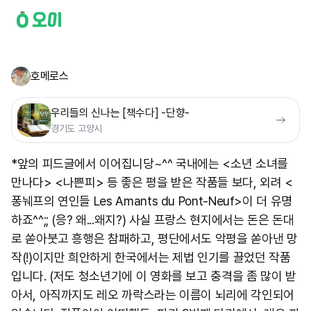
호메로스
우리들의 신나는 [책수다] -단향-
경기도 고양시
*앞의 피드글에서 이어집니당~^^ 국내에는 <소년 소녀를
만나다> <나쁜피> 등 좋은 평을 받은 작품들 보다, 외려 <
퐁눼프의 연인들 Les Amants du Pont-Neuf>이 더 유명
하죠^^;; (응? 왜...왜지?) 사실 프랑스 현지에서는 돈은 돈대
로 쏟아붓고 흥행은 참패하고, 평단에서도 악평을 쏟아낸 망
작(!)이지만 희안하게 한국에서는 제법 인기를 끌었던 작품
입니다. (저도 청소년기에 이 영화를 보고 충격을 좀 많이 받
아서, 아직까지도 레오 까락스라는 이름이 뇌리에 각인되어