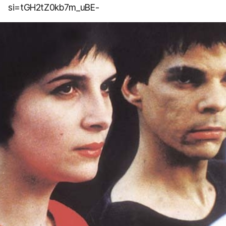
si=tGH2tZ0kb7m_uBE-