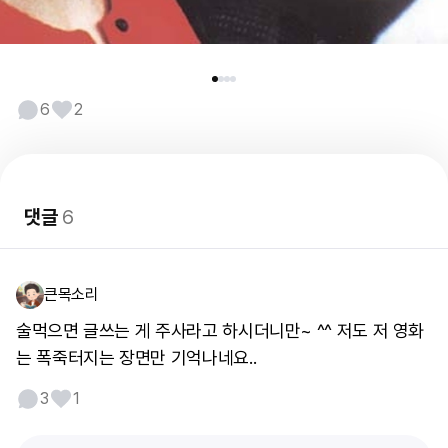
6
2
댓글
6
큰목소리
술먹으면 글쓰는 게 주사라고 하시더니만~ ^^ 저도 저 영화
는 폭죽터지는 장면만 기억나네요..
3
1