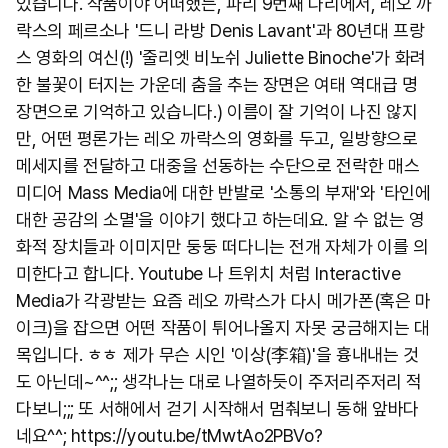
있습니다. 작품이야 어떠했든, 파리 9번째 다리에서, 레오 까
락스의 페르소나 '드니 라방 Denis Lavant'과 80년대 프랑
스 영화의 여신(!) '줄리엣 비노쉬 Juliette Binoche'가 화려
한 불꽃이 터지는 가운데 춤을 추는 장면은 여태 역대급 명
장면으로 기억하고 있습니다.) 이름이 잘 기억이 나진 않지
만, 어떤 평론가는 레오 까락스의 영화를 두고, 일방향으로
메세지를 전달하고 대중을 선동하는 수단으로 전락한 매스
미디어 Mass Media에 대한 반발로 '소통의 부재'와 '타인에
대한 공감의 소멸'을 이야기 했다고 하는데요. 알 수 없는 영
화적 장치들과 이미지만 둥둥 떠다니는 전개 자체가 이를 의
미한다고 합니다. Youtube 나 트위치 처럼 Interactive
Media가 각광받는 요즘 레오 까락스가 다시 메가폰(혹은 마
이크)을 잡으면 어떤 작품이 튀어나올지 자못 궁금해지는 대
목입니다. ㅎㅎ 제가 무슨 시인 '이상(李箱)'을 흉내내는 것
도 아닌데~^^;; 생각나는 대로 나열하듯이 주저리주저리 적
다보니;;; 또 서해에서 걷기 시작해서 멈춰보니 동해 앞바다
네요^^; https://youtu.be/tMwtAo2PBVo?