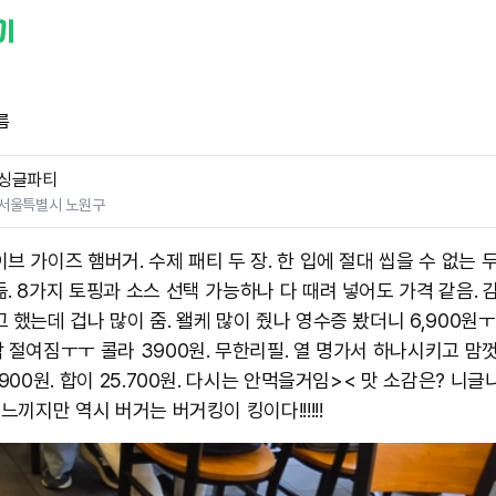
름
싱글파티
서울특별시 노원구
브 가이즈 햄버거. 수제 패티 두 장. 한 입에 절대 씹을 수 없는 
. 8가지 토핑과 소스 선택 가능하나 다 때려 넣어도 가격 같음. 
 했는데 겁나 많이 줌. 왤케 많이 줬나 영수증 봤더니 6,900원ㅜ
닥 절여짐ㅜㅜ 콜라 3900원. 무한리필. 열 명가서 하나시키고 맘껏
,900원. 합이 25.700원. 다시는 안먹을거임>< 맛 소감은? 니글
 느끼지만 역시 버거는 버거킹이 킹이다!!!!!!