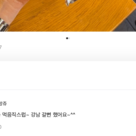
7
앙쥬
 먹음직스럽~ 강남 갈뻔 했어요~^^
0