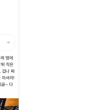
두께 땜에
감튀 작은
. 겁나 짜
 마셔라!
니글~ 다