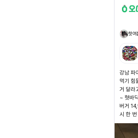
핫여
강남 파이
먹기 힘듦
거 달라고
~ 혓바
버거 14
시 한 번