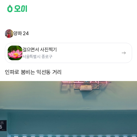
양파 24
걸으면서 사진찍기
서울특별시 종로구
인파로 붐비는 익선동 거리