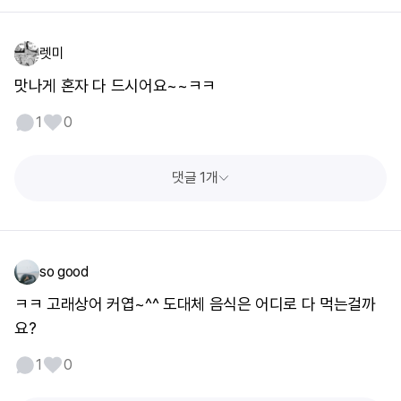
렛미
맛나게 혼자 다 드시어요~~ㅋㅋ
1
0
댓글 1개
so good
ㅋㅋ 고래상어 커엽~^^ 도대체 음식은 어디로 다 먹는걸까
요?
1
0