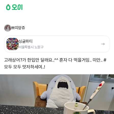
쁘띠앙쥬
싱글파티
서울특별시 노원구
고래상어?가 한입만 달래요..^^ 혼자 다 먹을거임.. 미안.. #
모두 모두 맛저하세여..!