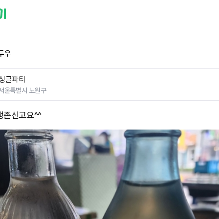
투우
싱글파티
서울특별시 노원구
생존신고요^^