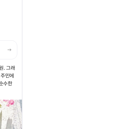
원. 그래
 주민에
 순수한