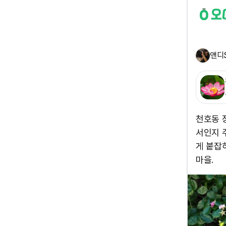
앤디
천호동 
서인지 
게 붙잡
마을.