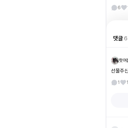
6
댓글
6
핫여
선물주신 
1