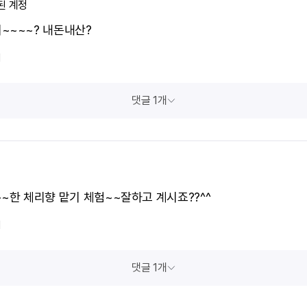
된 계정
~~~~? 내돈내산?
1
댓글 1개
~~한 체리향 맡기 체험~~잘하고 계시죠??^^
1
댓글 1개