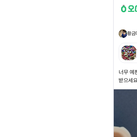
황금
너무 예쁜
받으세요