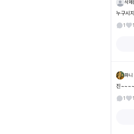
삭제
누구시지
1
퍄니
진~~~
1