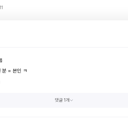
11
름
분 = 본인 ㅋ
1
댓글 1개