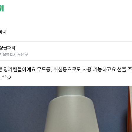
마차
싱글파티
서울특별시 노원구
 양키캔들이예요. ​무드등, 취침등으로도 사용 가능하고요. ​선물 
 ^^♡