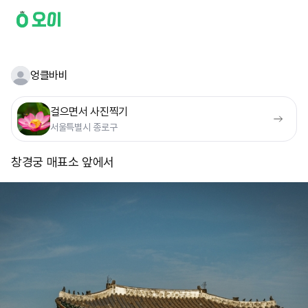
엉클바비
걸으면서 사진찍기
서울특별시 종로구
창경궁 매표소 앞에서