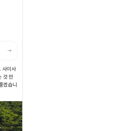
그 사이사
 것 만
 좋곘습니