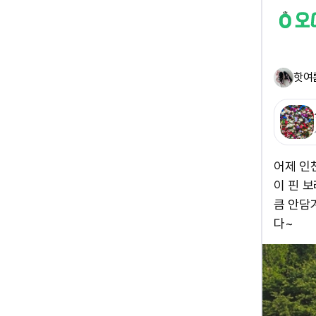
핫여
어제 인
이 핀 
큼 안담
다~