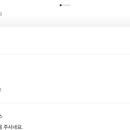
9
1
스
음 주시네요.