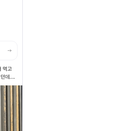
거 먹고
던데….