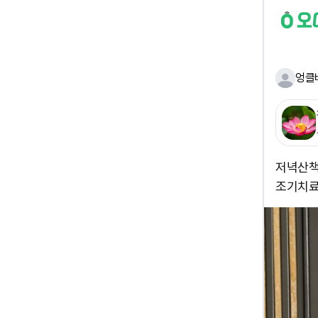
엉클
저녁산책
조기치료