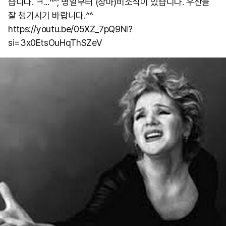
습니다. ㅋ...^^; 명일부터 (장마)비소식이 있습니다. 우산들
잘 챙기시기 바랍니다.^^
https://youtu.be/05XZ_7pQ9NI?
si=3x0EtsOuHqThSZeV