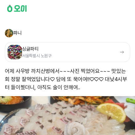
퍄니
싱글파티
서울특별시 노원구
어제 사우방 까치산벙에서~~~사진 찍었어요~~~ 맛있는
회 정말 잘먹었답니다♡ 담에 또 묵어여!!♡♡♡ 대낮4시부
터 들이붰더니, 아직도 술이 안깨여..