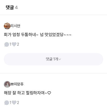
댓글
4
리시얀
회가 엄청 두툼하네~ 넘 맛있었겠당~~~
1
2
댓글 1개
쁘띠앙쥬
해장 잘 하고 힐링하자여~♡
1
2