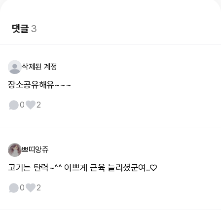
댓글
3
삭제된 계정
장소공유해유~~~
0
2
쁘띠앙쥬
고기는 탄력~^^ 이쁘게 근육 늘리셨군여..♡
0
2