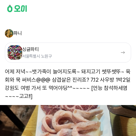
퍄니
싱글파티
서울특별시 노원구
어제 저녁~~뱃가죽이 늘어지도록~ 돼지고기 쎗뚜쎗뚜~ 육
회와 묵 써비스@@@ 삼겹살은 진리죠? 7.12 사우방 1박2일
강원도 여벙 가서 또 먹어야딩^^~~~~~ [언능 참석하세염
~~~~고고!!]