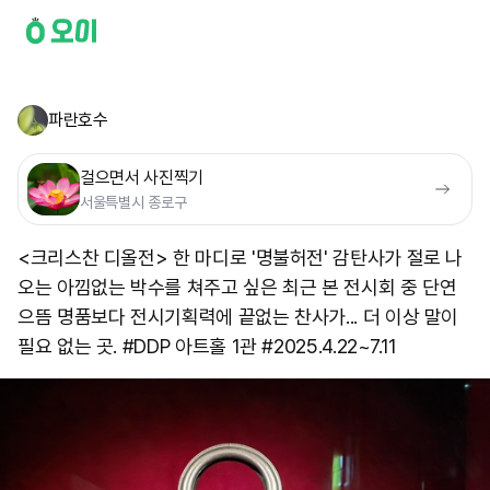
파란호수
걸으면서 사진찍기
서울특별시 종로구
<크리스찬 디올전> 한 마디로 '명불허전' 감탄사가 절로 나
오는 아낌없는 박수를 쳐주고 싶은 최근 본 전시회 중 단연
으뜸 명품보다 전시기획력에 끝없는 찬사가... 더 이상 말이
필요 없는 곳. #DDP 아트홀 1관 #2025.4.22~7.11