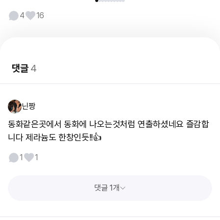
4
16
댓글
4
닌짱
동화같은곳에서 동화에 나오는것처럼 연출하셨네요 즐감합
니다 제라늄도 한창인듯!!👍
1
1
댓글 1개