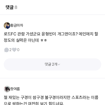
댓글
8
황금마차
로드FC 관람 가셨군요 윤형빈이 개그맨이죠? 메인매치 할
정도의 실력은 아닌데 ㅎㅎ
2
0
댓글 2개
핫여름
젤 재밌는 구경이 쌈구경 불구경이라지만 스포츠라는 이름
으로 쌈하는건 여전히 보기 힘드네요.