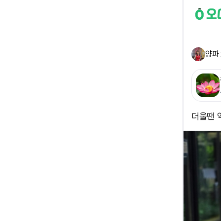
양파 
더울땐 