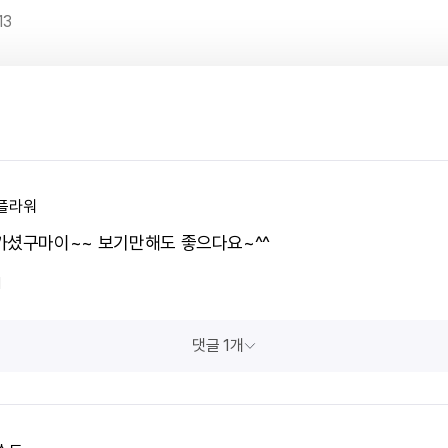
13
플라워
가셨구마이~~ 보기만해도 좋으다요~^^
1
댓글 1개