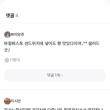
댓글
4
쁘띠앙쥬
바질페스토 샌드위치에 넣어도 짱 맛있다지여..^^ 샐러드
굿.!
1
0
댓글 1개
리시얀
저속노화식단!!!! 건강식!!! 요즘나의 최애관심ㅋㅋ 메모하나