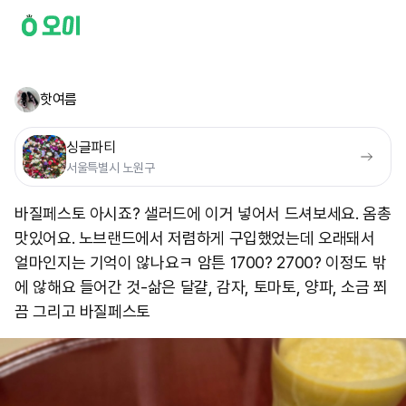
핫여름
싱글파티
서울특별시 노원구
바질페스토 아시죠? 샐러드에 이거 넣어서 드셔보세요. 옴총
맛있어요. 노브랜드에서 저렴하게 구입했었는데 오래돼서
얼마인지는 기억이 않나요ㅋ 암튼 1700? 2700? 이정도 밖
에 않해요 들어간 것-삶은 달걀, 감자, 토마토, 양파, 소금 쬐
끔 그리고 바질페스토