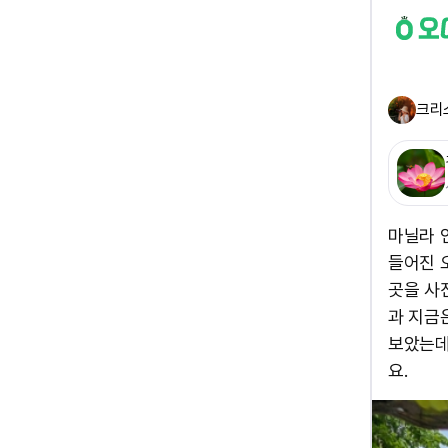
크리
마닐라 인
들어진 
곳을 사
과 지금
보았는데
요.