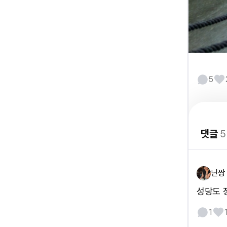
5
댓글
5
닌짱
성당도 
1