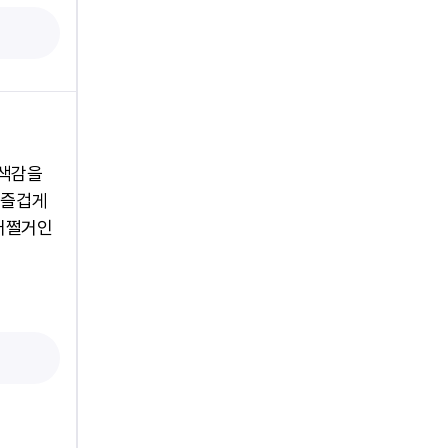
 색감을
 즐겁게
 어쩔거인