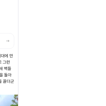
시대에 만
고 그런
새 벽들
을 돌아
을 끌더군