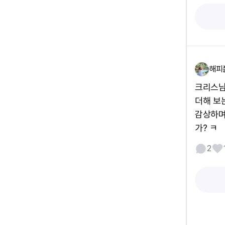
해피
크리스님
더해 보
감상하며
가? ㅋ
2