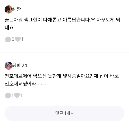
닌짱
골든아워 색표현이 다채롭고 아름답습니다.^^ 자꾸보게 되
네요
0
1
양파 24
천호대교에어 찍으신 듯한데 몇시쯤일까요? 제 집이 바로
천호대교옆이라~~~
1
1
댓글 1개