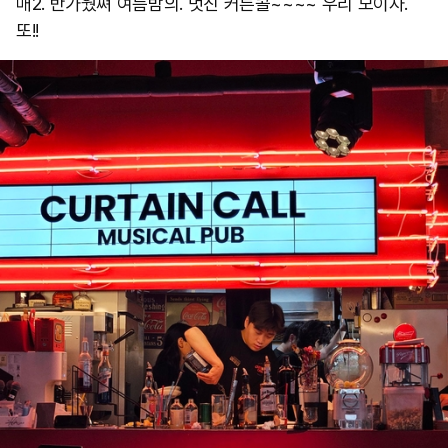
매2. 반가웠쪄 여름밤의. 멋진 커튼콜~~~~ 우리 모이자.
또!!