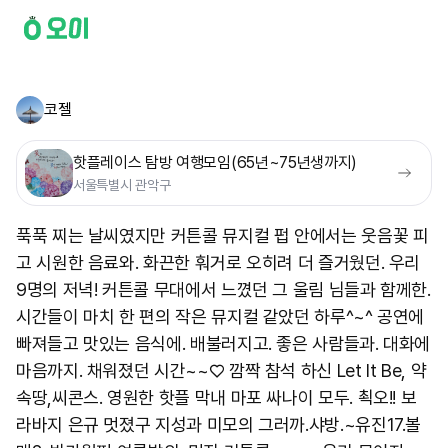
코젤
핫플레이스 탐방 여행모임(65년~75년생까지)
서울특별시 관악구
푹푹 찌는 날씨였지만 커튼콜 뮤지컬 펍 안에서는 웃음꽃 피
고 시원한 음료와. 화끈한 훠거로 오히려 더 즐거웠던. 우리
9명의 저녁! 커튼콜 무대에서 느꼈던 그 울림 님들과 함께한.
시간들이 마치 한 편의 작은 뮤지컬 같았던 하루^~^ 공연에
빠져들고 맛있는 음식에. 배불러지고. 좋은 사람들과. 대화에
마음까지. 채워졌던 시간~~♡ 깜짝 참석 하신 Let It Be, 약
속땅,씨콘스. 영원한 핫플 막내 마포 싸나이 모두. 쵝오!! 보
라바지 은규 멋졌구 지성과 미모의 그러까.샤방.~유진17.볼