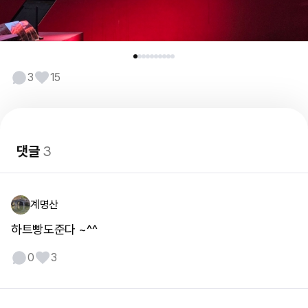
3
15
댓글
3
계명산
하트빵도준다 ~^^
0
3