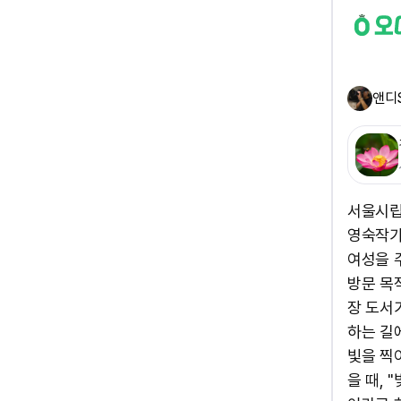
앤디
서울시립사
영숙작가
여성을 
방문 목
장 도서가
하는 길
빛을 찍어
을 때, 