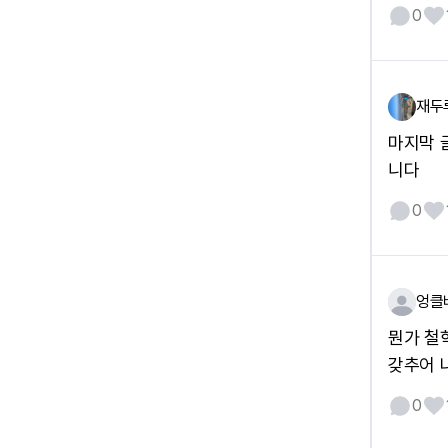
0
재두
마지막 
니다
0
엉클
뭔가 철
갖추어 
0