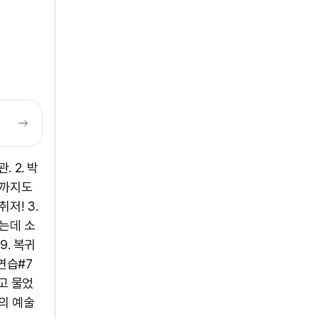
 2. 박
근까지도
저! 3.
는데 소
9. 복귀
연습#7
고 물었
빛의 예술