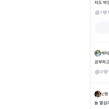
저도 박
1
해피
공부하고 
0
닌짱
늘 열심