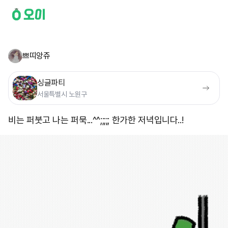
쁘띠앙쥬
싱글파티
서울특별시 노원구
비는 퍼붓고 나는 퍼묵...^^;;;;; 한가한 저녁입니다..!