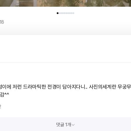
18
덩이에 저런 드라마틱한 전경이 담아지다니.. 사진의세계란 무궁
즐감^^
2
댓글 1개