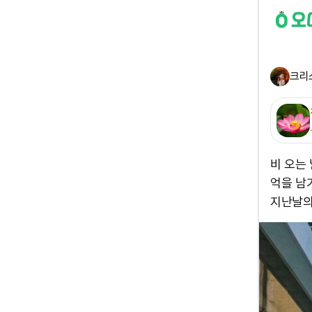
크리
비 오는
억을 남
지난날의