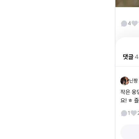
4
댓글
4
닌짱
작은 웅
요! ㅎ 
1