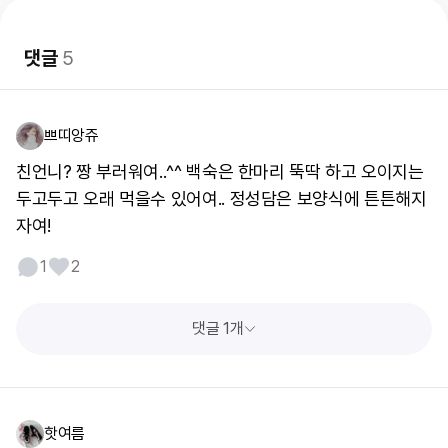
댓글
5
쁘띠앙쥬
친언니? 짱 부러워여..^^ 백숙은 한마리 뚝딱 하고 오이지는
두고두고 오래 먹을수 있어여.. 정성담은 보양식에 튼튼해지
자여!
1
2
댓글 1개
핫여름