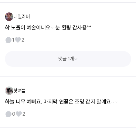
네일러버
햐 노을이 예술이네요~ 눈 힐링 감사용^^
1
2
댓글 1개
핫여름
하늘 너무 예뻐요. 마지막 연꽃은 조명 같지 말예요~~
0
2